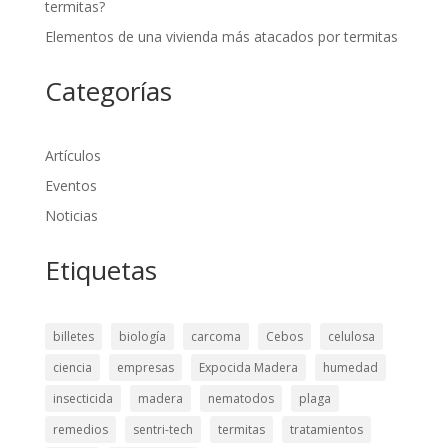
termitas?
Elementos de una vivienda más atacados por termitas
Categorías
Artículos
Eventos
Noticias
Etiquetas
billetes
biología
carcoma
Cebos
celulosa
ciencia
empresas
Expocida Madera
humedad
insecticida
madera
nematodos
plaga
remedios
sentri-tech
termitas
tratamientos