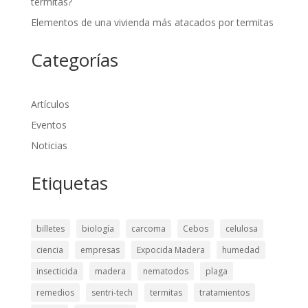
termitas?
Elementos de una vivienda más atacados por termitas
Categorías
Artículos
Eventos
Noticias
Etiquetas
billetes
biología
carcoma
Cebos
celulosa
ciencia
empresas
Expocida Madera
humedad
insecticida
madera
nematodos
plaga
remedios
sentri-tech
termitas
tratamientos