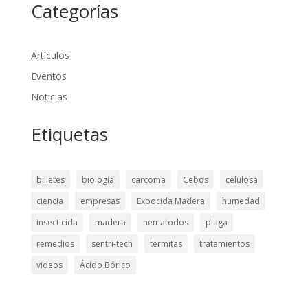
Categorías
Artículos
Eventos
Noticias
Etiquetas
billetes
biología
carcoma
Cebos
celulosa
ciencia
empresas
Expocida Madera
humedad
insecticida
madera
nematodos
plaga
remedios
sentri-tech
termitas
tratamientos
videos
Ácido Bórico