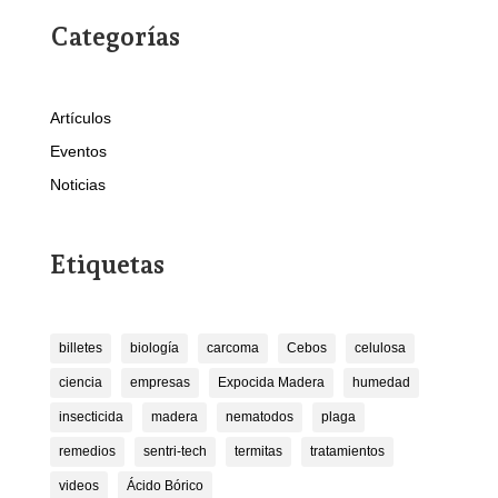
Categorías
Artículos
Eventos
Noticias
Etiquetas
billetes
biología
carcoma
Cebos
celulosa
ciencia
empresas
Expocida Madera
humedad
insecticida
madera
nematodos
plaga
remedios
sentri-tech
termitas
tratamientos
videos
Ácido Bórico