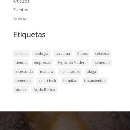
Artículos
Eventos
Noticias
Etiquetas
billetes
biología
carcoma
Cebos
celulosa
ciencia
empresas
Expocida Madera
humedad
insecticida
madera
nematodos
plaga
remedios
sentri-tech
termitas
tratamientos
videos
Ácido Bórico