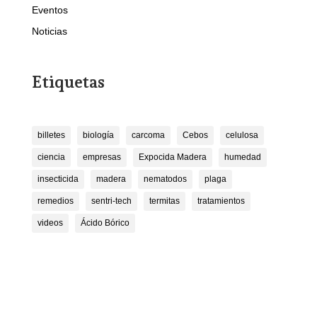
Eventos
Noticias
Etiquetas
billetes
biología
carcoma
Cebos
celulosa
ciencia
empresas
Expocida Madera
humedad
insecticida
madera
nematodos
plaga
remedios
sentri-tech
termitas
tratamientos
videos
Ácido Bórico