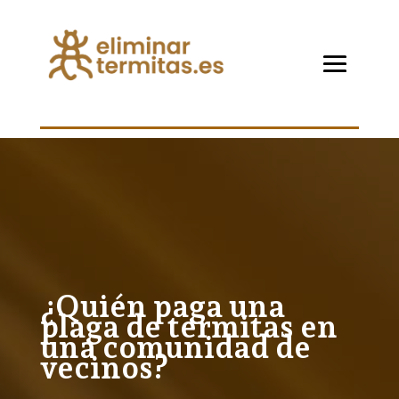
¿Quién paga una
plaga de termitas en
una comunidad de
vecinos?