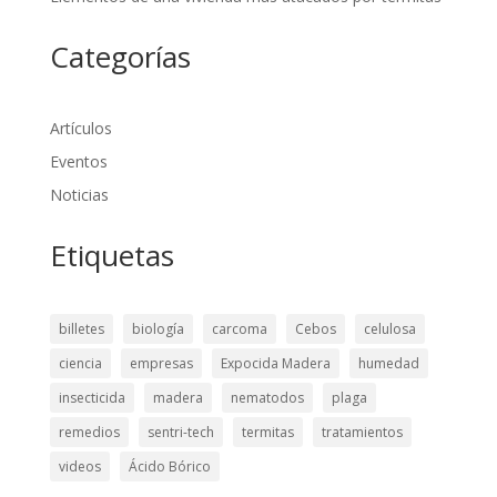
Categorías
Artículos
Eventos
Noticias
Etiquetas
billetes
biología
carcoma
Cebos
celulosa
ciencia
empresas
Expocida Madera
humedad
insecticida
madera
nematodos
plaga
remedios
sentri-tech
termitas
tratamientos
videos
Ácido Bórico