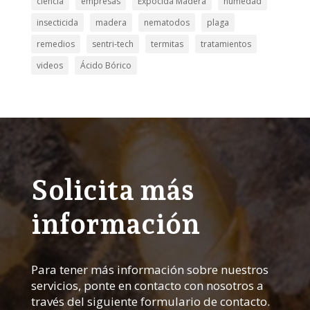
ciencia
empresas
Expocida Madera
humedad
insecticida
madera
nematodos
plaga
remedios
sentri-tech
termitas
tratamientos
videos
Ácido Bórico
Solicita más
información
Para tener más información sobre nuestros
servicios, ponte en contacto con nosotros a
través del siguiente formulario de contacto.