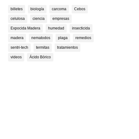
billetes
biología
carcoma
Cebos
celulosa
ciencia
empresas
Expocida Madera
humedad
insecticida
madera
nematodos
plaga
remedios
sentri-tech
termitas
tratamientos
videos
Ácido Bórico