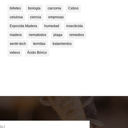
billetes
biología
carcoma
Cebos
celulosa
ciencia
empresas
Expocida Madera
humedad
insecticida
madera
nematodos
plaga
remedios
sentri-tech
termitas
tratamientos
videos
Ácido Bórico