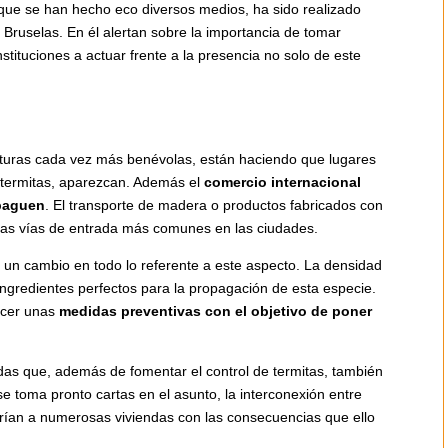
l que se han hecho eco diversos medios, ha sido realizado
 Bruselas. En él alertan sobre la importancia de tomar
stituciones a actuar frente a la presencia no solo de este
aturas cada vez más benévolas, están haciendo que lugares
 termitas, aparezcan. Además el
comercio internacional
opaguen
. El transporte de madera o productos fabricados con
 las vías de entrada más comunes en las ciudades.
e un cambio en todo lo referente a este aspecto. La densidad
 ingredientes perfectos para la propagación de esta especie.
ecer unas
medidas preventivas con el objetivo de poner
das que, además de fomentar el control de termitas, también
 se toma pronto cartas en el asunto, la interconexión entre
rían a numerosas viviendas con las consecuencias que ello