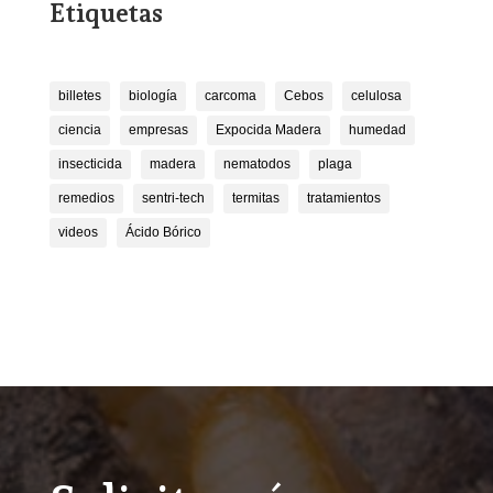
Etiquetas
billetes
biología
carcoma
Cebos
celulosa
ciencia
empresas
Expocida Madera
humedad
insecticida
madera
nematodos
plaga
remedios
sentri-tech
termitas
tratamientos
videos
Ácido Bórico