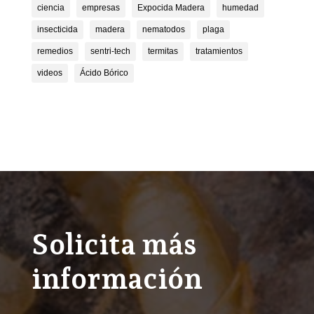
ciencia
empresas
Expocida Madera
humedad
insecticida
madera
nematodos
plaga
remedios
sentri-tech
termitas
tratamientos
videos
Ácido Bórico
Solicita más
información