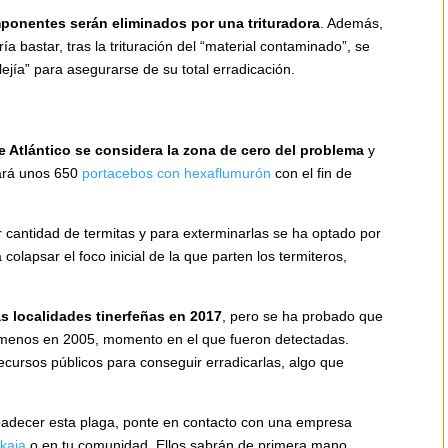
ponentes serán eliminados por
una trituradora
. Además,
a bastar, tras la trituración del “material contaminado”, se
lejía” para asegurarse de su total erradicación.
e Atlántico se considera la zona de cero del problema
y
zará unos 650
portacebos con hexaflumurón
con el fin de
cantidad de termitas y para exterminarlas se ha optado por
colapsar el foco inicial de la que parten los termiteros,
as localidades tinerfeñas en 2017
, pero se ha probado que
o menos en 2005, momento en el que fueron detectadas.
ecursos públicos para conseguir erradicarlas, algo que
 padecer esta plaga, ponte en contacto con una empresa
zkaia
o en tu comunidad. Ellos sabrán de primera mano