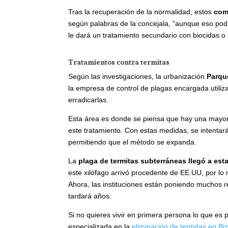
Tras la recuperación de la normalidad, estos
com
según palabras de la concejala, “aunque eso podrí
le dará un tratamiento secundario con biocidas o 
Tratamientos contra termitas
Según las investigaciones, la urbanización
Parqu
la empresa de control de plagas encargada utili
erradicarlas.
Esta área es donde se piensa que hay una mayor 
este tratamiento. Con estas medidas, se intentará 
permitiendo que el método se expanda.
La
plaga de termitas subterráneas llegó a est
este xilófago arrivó procedente de EE.UU, por l
Ahora, las instituciones están poniendo muchos r
tardará años.
Si no quieres vivir en primera persona lo que es
especializada en la
eliminación de termitas en Bi