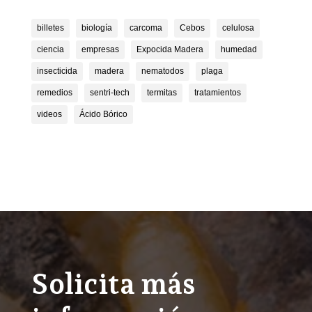
billetes
biología
carcoma
Cebos
celulosa
ciencia
empresas
Expocida Madera
humedad
insecticida
madera
nematodos
plaga
remedios
sentri-tech
termitas
tratamientos
videos
Ácido Bórico
Solicita más