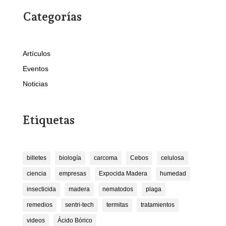
Categorías
Artículos
Eventos
Noticias
Etiquetas
billetes
biología
carcoma
Cebos
celulosa
ciencia
empresas
Expocida Madera
humedad
insecticida
madera
nematodos
plaga
remedios
sentri-tech
termitas
tratamientos
videos
Ácido Bórico