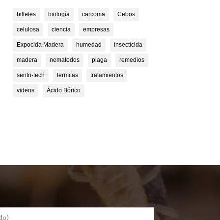
billetes
biología
carcoma
Cebos
celulosa
ciencia
empresas
Expocida Madera
humedad
insecticida
madera
nematodos
plaga
remedios
sentri-tech
termitas
tratamientos
videos
Ácido Bórico