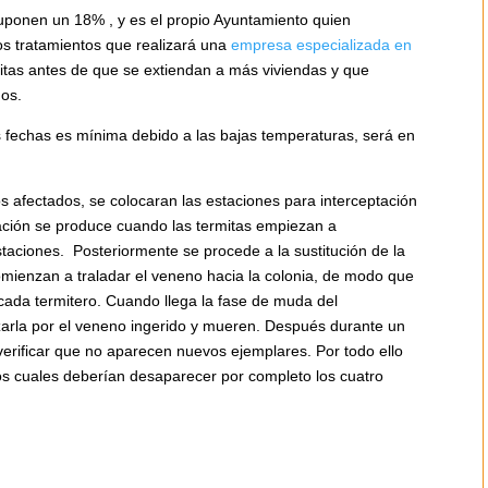
a suponen un 18% , y es el propio Ayuntamiento quien
los tratamientos que realizará una
empresa especializada en
rmitas antes de que se extiendan a más viviendas y que
dos.
as fechas es mínima debido a las bajas temperaturas, será en
os afectados, se colocaran las estaciones para interceptación
ptación se produce cuando las termitas empiezan a
staciones. Posteriormente se procede a la sustitución de la
omienzan a traladar el veneno hacia la colonia, de modo que
cada termitero. Cuando llega la fase de muda del
izarla por el veneno ingerido y mueren. Después durante un
verificar que no aparecen nuevos ejemplares. Por todo ello
los cuales deberían desaparecer por completo los cuatro