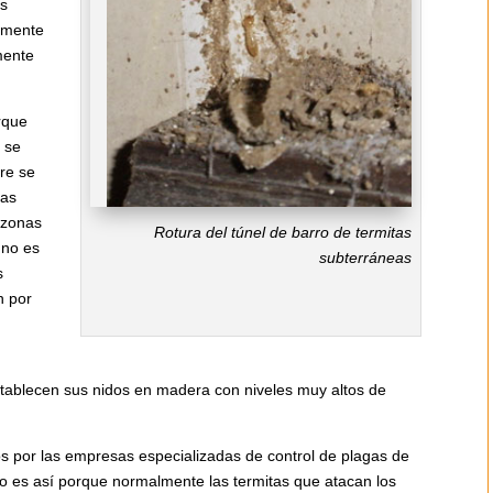
es
almente
mente
rque
 se
re se
das
s zonas
Rotura del túnel de barro de termitas
 no es
subterráneas
s
n por
tablecen sus nidos en madera con niveles muy altos de
 por las empresas especializadas de control de plagas de
sto es así porque normalmente las termitas que atacan los