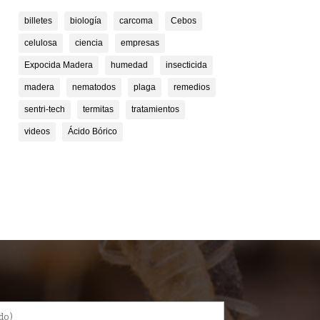
billetes
biología
carcoma
Cebos
celulosa
ciencia
empresas
Expocida Madera
humedad
insecticida
madera
nematodos
plaga
remedios
sentri-tech
termitas
tratamientos
videos
Ácido Bórico