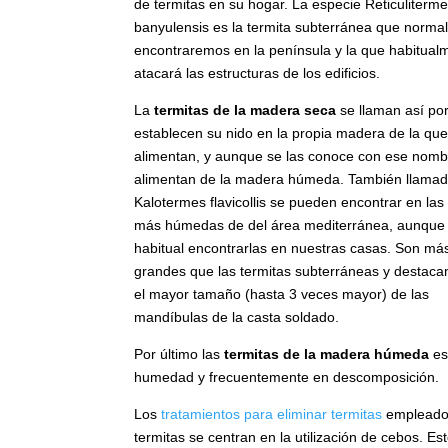
de termitas en su hogar. La especie Reticuliterm
banyulensis es la termita subterránea que norm
encontraremos en la península y la que habitual
atacará las estructuras de los edificios.
La
termitas de la madera seca
se llaman así po
establecen su nido en la propia madera de la que
alimentan, y aunque se las conoce con ese nomb
alimentan de la madera húmeda. También llama
Kalotermes flavicollis se pueden encontrar en la
más húmedas de del área mediterránea, aunque
habitual encontrarlas en nuestras casas. Son má
grandes que las termitas subterráneas y destaca
el mayor tamaño (hasta 3 veces mayor) de las
mandíbulas de la casta soldado.
Por último las
termitas de la madera húmeda
es
humedad y frecuentemente en descomposición.
Los
tratamientos para eliminar termitas
empleados
termitas se centran en la utilización de cebos. E