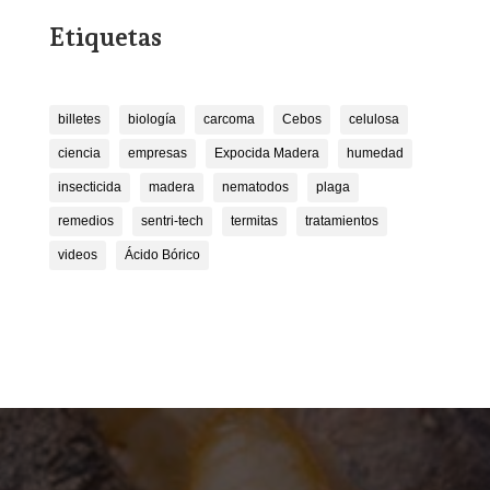
Etiquetas
billetes
biología
carcoma
Cebos
celulosa
ciencia
empresas
Expocida Madera
humedad
insecticida
madera
nematodos
plaga
remedios
sentri-tech
termitas
tratamientos
videos
Ácido Bórico