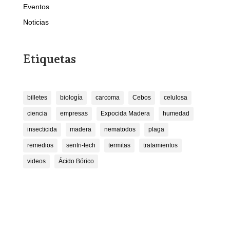
Eventos
Noticias
Etiquetas
billetes
biología
carcoma
Cebos
celulosa
ciencia
empresas
Expocida Madera
humedad
insecticida
madera
nematodos
plaga
remedios
sentri-tech
termitas
tratamientos
videos
Ácido Bórico