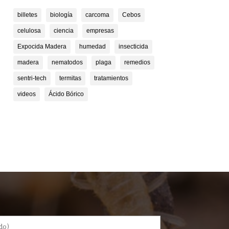
billetes
biología
carcoma
Cebos
celulosa
ciencia
empresas
Expocida Madera
humedad
insecticida
madera
nematodos
plaga
remedios
sentri-tech
termitas
tratamientos
videos
Ácido Bórico