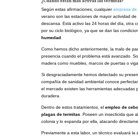
¿Cuándo están más activas las termitas?
Según estas afirmaciones, cualquier
empresa de 
verano son las estaciones de mayor actividad de l
descansa. Está activo las 24 horas del día, otra 
por su ciclo biológico, ya que se dan las condici
humedad
.
Como hemos dicho anteriormente, la malo de pad
presencia cuando el problema está avanzado. Son
madera como muebles, marcos de puertas o viga
Si desgraciadamente hemos detectado su presenc
compañía de sanidad ambiental conoce perfectam
el mercado existen las herramientas adecuadas p
duradera.
Dentro de estos tratamientos, el
empleo de cebos
plagas de termitas
. Poseen un insecticida que al
colonia y lo expanda por ella, atacando directame
Previamente a esta labor, un técnico evaluará 