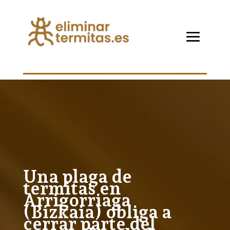
Una plaga de
termitas en
Arrigorriaga
(Bizkaia) obliga a
cerrar parte del