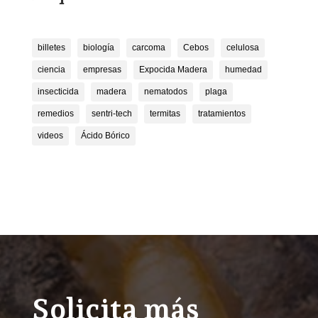
billetes
biología
carcoma
Cebos
celulosa
ciencia
empresas
Expocida Madera
humedad
insecticida
madera
nematodos
plaga
remedios
sentri-tech
termitas
tratamientos
videos
Ácido Bórico
Solicita más