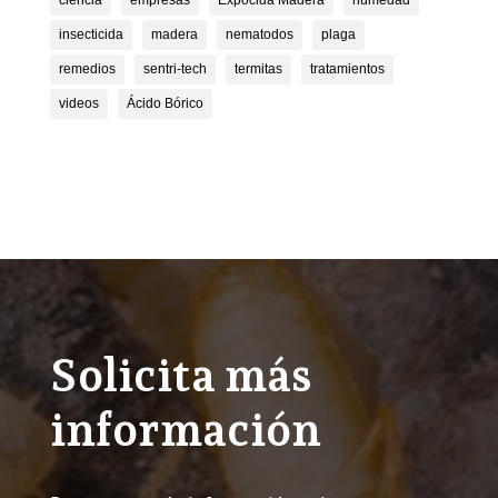
ciencia
empresas
Expocida Madera
humedad
insecticida
madera
nematodos
plaga
remedios
sentri-tech
termitas
tratamientos
videos
Ácido Bórico
Solicita más
información