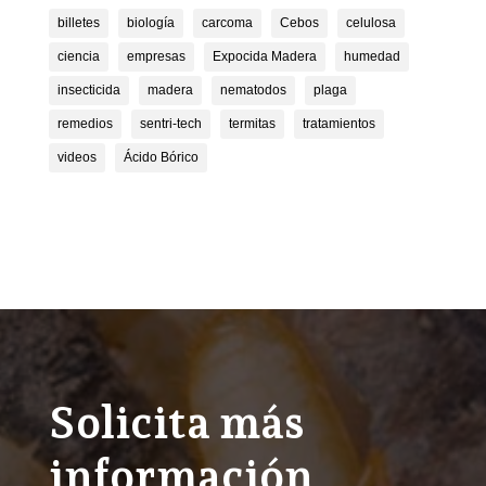
billetes
biología
carcoma
Cebos
celulosa
ciencia
empresas
Expocida Madera
humedad
insecticida
madera
nematodos
plaga
remedios
sentri-tech
termitas
tratamientos
videos
Ácido Bórico
Solicita más
información