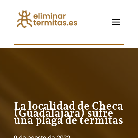
La localidad de Checa
(Guadalajara) sufre
una plaga de termitas
9 de agosto de 2022