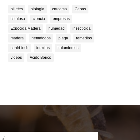
billetes
biología
carcoma
Cebos
celulosa
ciencia
empresas
Expocida Madera
humedad
insecticida
madera
nematodos
plaga
remedios
sentri-tech
termitas
tratamientos
videos
Ácido Bórico