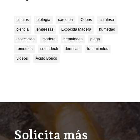
billetes
biología
carcoma
Cebos
celulosa
ciencia
empresas
Expocida Madera
humedad
insecticida
madera
nematodos
plaga
remedios
sentri-tech
termitas
tratamientos
videos
Ácido Bórico
Solicita más